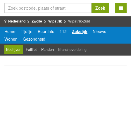
Zoek
Nederland
Zwolle
Wipstrik
Wipstrik-Zuid
Home
Tijdlijn
Buurtinfo
112
Zakelijk
Nieuws
Wonen
Gezondheid
Bedrijven
Failliet
Panden
Brancheverdeling