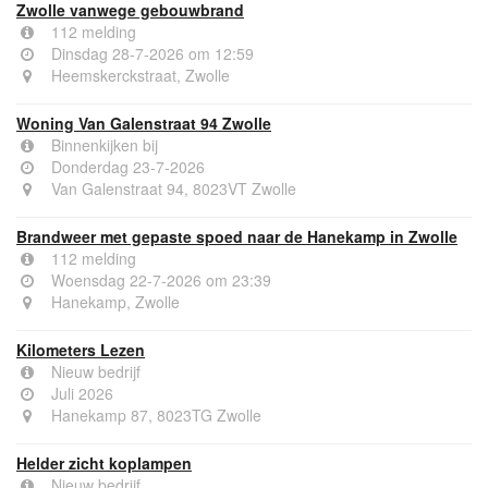
Zwolle vanwege gebouwbrand
112 melding
Dinsdag 28-7-2026 om 12:59
Heemskerckstraat, Zwolle
Woning Van Galenstraat 94 Zwolle
Binnenkijken bij
Donderdag 23-7-2026
Van Galenstraat 94, 8023VT Zwolle
Brandweer met gepaste spoed naar de Hanekamp in Zwolle
112 melding
Woensdag 22-7-2026 om 23:39
Hanekamp, Zwolle
Kilometers Lezen
Nieuw bedrijf
Juli 2026
Hanekamp 87, 8023TG Zwolle
Helder zicht koplampen
Nieuw bedrijf