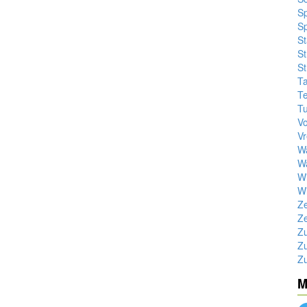
S
S
St
St
St
Ta
T
Tu
Vo
Vr
W
W
W
Wi
Z
Z
Zu
Zu
Zu
M