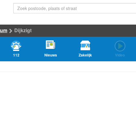
rum
Dijkzigt
112
Nieuws
Zakelijk
Video