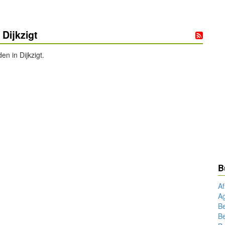
Dijkzigt
n in Dijkzigt.
B
Af
Ag
Be
powered by
Be