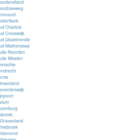
ordereiland
oordzeeweg
mmoord
sterflank
d Charlois
ud Crooswijk
ud IJsselmonde
ud Mathenesse
ude Noorden
ude Westen
verschie
endrecht
rnis
insenland
ovenierswijk
jnpoort
ivium
ozenburg
ubroek
 Gravenland
chiebroek
chiemond
chieveen