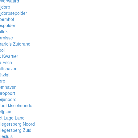
everwaard
ijdorp
ijdorpsepolder
loemhof
ospolder
tlek
rnisse
arlois Zuidrand
ool
 Kwartier
e Esch
elfshaven
jkzigt
orp
emhaven
ropoort
ijenoord
oot IJsselmonde
ijplaat
et Lage Land
llegersberg Noord
llegersberg Zuid
llesluis