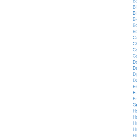
B
Bl
Bl
B
B
Bo
Ca
Ch
C
Cs
D
D
Di
D
E
Eu
Fe
Gr
He
H
Hi
Hi
Hi