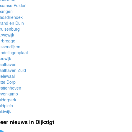
paanse Polder
pangen
adsdriehoek
rand en Duin
ruisenburg
rwewijk
erbregge
ssendijken
ndelingenplaat
eewijk
aalhaven
aalhaven Zuid
ielewaal
tte Dorp
estienhoven
evenkamp
iderpark
idplein
idwijk
eer nieuws in Dijkzigt