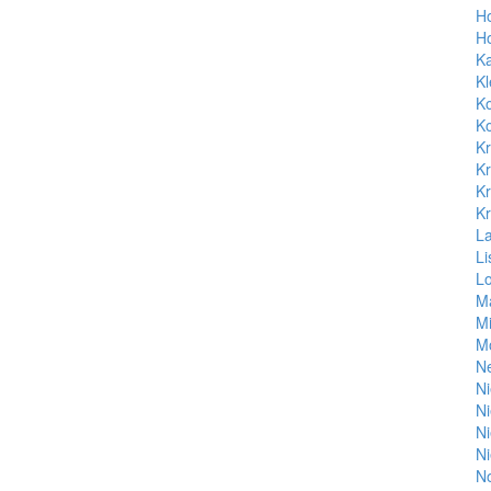
Ho
Ho
Ka
Kl
Ko
Ko
Kr
Kr
Kr
Kr
La
Li
L
M
Mi
Mo
N
Ni
N
N
N
No