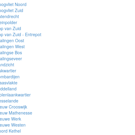
ogvliet Noord
ogvliet Zuid
tendrecht
einpolder
p van Zuid
p van Zuid - Entrepot
alingen Oost
alingen West
alingse Bos
alingseveer
ndzicht
skwartier
ombardijen
aasvlakte
ddelland
lenlaankwartier
esselande
euw Crooswijk
ieuw Mathenesse
ieuwe Werk
ieuwe Westen
ord Kethel