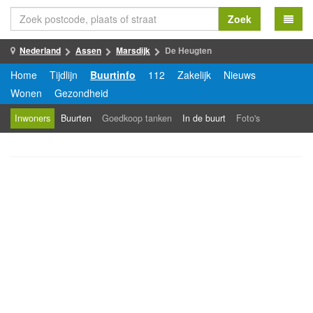
Zoek
Nederland
Assen
Marsdijk
De Heugten
Home
Tijdlijn
Buurtinfo
112
Zakelijk
Nieuws
Wonen
Gezondheid
Inwoners
Buurten
Goedkoop tanken
In de buurt
Foto's