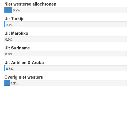
Niet westerse allochtonen
6.2%
Uit Turkije
0.4%
Uit Marokko
0.0%
Uit Suriname
0.0%
Uit Antillen & Aruba
0.8%
Overig niet westers
4.3%