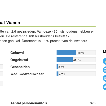
aat Vianen
tte van 2.6 gezinsleden. Van deze 485 huishoudens hebben er
n. De resterende 100 huishoudens betreft 1-
onen gehuwd. Daarnaast is 3.2% procent van de inwoners
M
Gehuwd
50.2%
Ongehuwd
41.5%
Gescheiden
3.2%
Weduwe/weduwnaar
4.7%
Aantal personenauto's
675