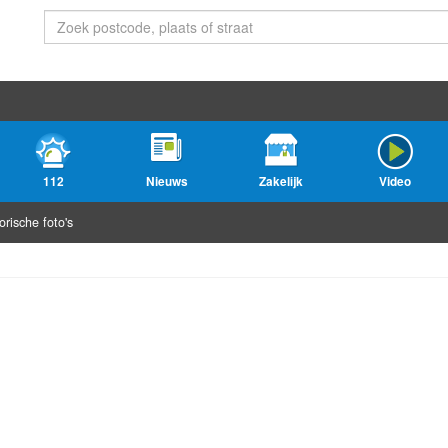
112
Nieuws
Zakelijk
Video
orische foto's