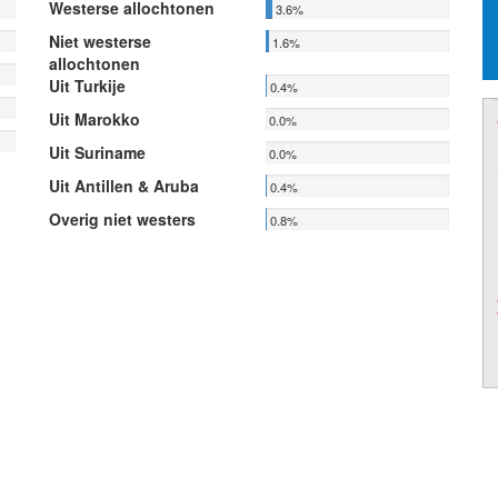
Westerse allochtonen
3.6%
Niet westerse
1.6%
allochtonen
Uit Turkije
0.4%
Uit Marokko
0.0%
Uit Suriname
0.0%
Uit Antillen & Aruba
0.4%
Overig niet westers
0.8%