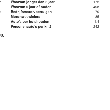
r
Waarvan jonger dan 6 jaar
175
Waarvan 6 jaar of ouder
495
n
Bedrijfsmotorvoertuigen
70
Motortweewielers
85
Auto's per huishouden
1.4
Personenauto's per km2
242
BS.