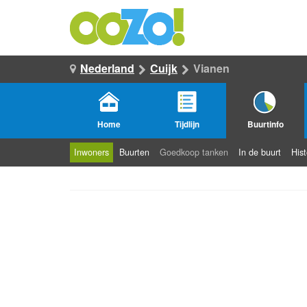
Nederland
Cuijk
Vianen
Home
Tijdlijn
Buurtinfo
Inwoners
Buurten
Goedkoop tanken
In de buurt
Hist