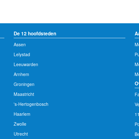
powered by
powered by
De 12 hoofdsteden
A
Assen
Me
Lelystad
Pu
Leeuwarden
M
Arnhem
Me
O
Groningen
Maastricht
Fa
's-Hertogenbosch
V
Haarlem
1
Zwolle
Po
Utrecht
Be