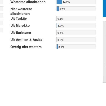
Westerse allochtonen
14.2%
Niet westerse
5.7%
allochtonen
Uit Turkije
0.6%
Uit Marokko
1.3%
Uit Suriname
0.4%
Uit Antillen & Aruba
0.6%
Overig niet westers
3.1%