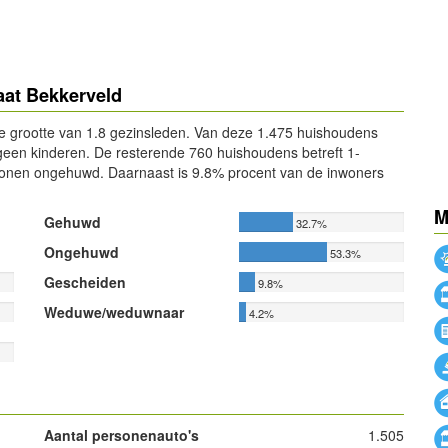
aat Bekkerveld
e grootte van 1.8 gezinsleden. Van deze 1.475 huishoudens
een kinderen. De resterende 760 huishoudens betreft 1-
onen ongehuwd. Daarnaast is 9.8% procent van de inwoners
M
Gehuwd
32.7%
Ongehuwd
53.3%
Gescheiden
9.8%
Weduwe/weduwnaar
4.2%
Aantal personenauto's
1.505