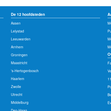
De 12 hoofdsteden
A
Assen
Me
Lelystad
Pu
Leeuwarden
M
Arnhem
Me
O
Groningen
Maastricht
Fa
's-Hertogenbosch
V
Haarlem
1
Zwolle
Po
Utrecht
Be
Middelburg
E
Den-Haag