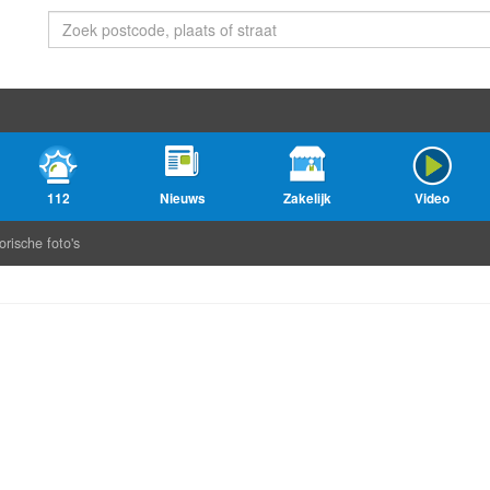
112
Nieuws
Zakelijk
Video
orische foto's