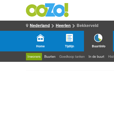
Nederland
Heerlen
Bekkerveld
Home
Tijdlijn
Buurtinfo
Inwoners
Buurten
Goedkoop tanken
In de buurt
Hist