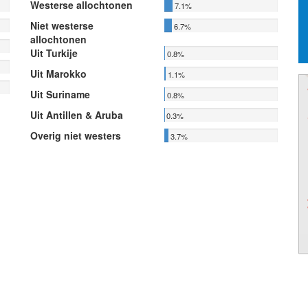
Westerse allochtonen
7.1%
Niet westerse
6.7%
allochtonen
Uit Turkije
0.8%
Uit Marokko
1.1%
Uit Suriname
0.8%
Uit Antillen & Aruba
0.3%
Overig niet westers
3.7%