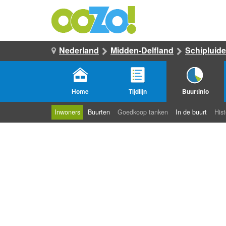
Nederland
Midden-Delfland
Schipluid
Home
Tijdlijn
Buurtinfo
Inwoners
Buurten
Goedkoop tanken
In de buurt
Hist