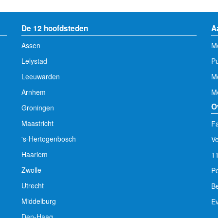
De 12 hoofdsteden
A
Assen
Me
Lelystad
Pu
Leeuwarden
M
Arnhem
Me
O
Groningen
Maastricht
Fa
's-Hertogenbosch
V
Haarlem
1
Zwolle
Po
Utrecht
Be
Middelburg
E
Den-Haag