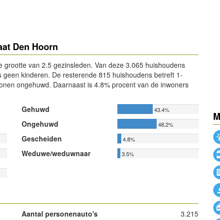
aat Den Hoorn
 grootte van 2.5 gezinsleden. Van deze 3.065 huishoudens
geen kinderen. De resterende 815 huishoudens betreft 1-
onen ongehuwd. Daarnaast is 4.8% procent van de inwoners
Gehuwd
43.4%
M
Ongehuwd
48.2%
Gescheiden
4.8%
Weduwe/weduwnaar
3.5%
Aantal personenauto's
3.215