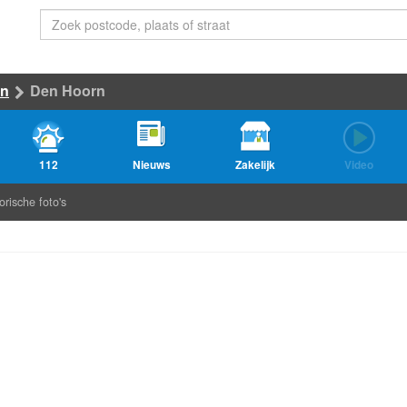
en
Den Hoorn
112
Nieuws
Zakelijk
Video
orische foto's