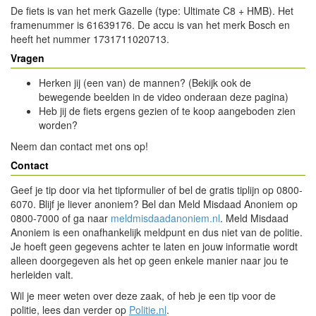
De fiets is van het merk Gazelle (type: Ultimate C8 + HMB). Het
framenummer is 61639176. De accu is van het merk Bosch en
heeft het nummer 1731711020713.
Vragen
Herken jij (een van) de mannen? (Bekijk ook de
bewegende beelden in de video onderaan deze pagina)
Heb jij de fiets ergens gezien of te koop aangeboden zien
worden?
Neem dan contact met ons op!
Contact
Geef je tip door via het tipformulier of bel de gratis tiplijn op 0800-
6070. Blijf je liever anoniem? Bel dan Meld Misdaad Anoniem op
0800-7000 of ga naar
meldmisdaadanoniem.nl
. Meld Misdaad
Anoniem is een onafhankelijk meldpunt en dus niet van de politie.
Je hoeft geen gegevens achter te laten en jouw informatie wordt
alleen doorgegeven als het op geen enkele manier naar jou te
herleiden valt.
Wil je meer weten over deze zaak, of heb je een tip voor de
politie, lees dan verder op
Politie.nl
.