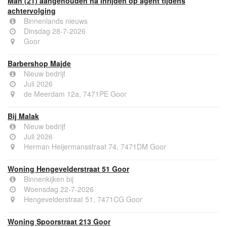
Man (21) aangehouden na inrijden op agent tijdens
achtervolging
Binnenlands nieuws
Dinsdag 28-7-2026
Goor
Barbershop Majde
Nieuw bedrijf
Juli 2026
de Meerdam 12a, 7471PE Goor
Bij Malak
Nieuw bedrijf
Juli 2026
Herman Heijermansstraat 74, 7471DM Goor
Woning Hengevelderstraat 51 Goor
Binnenkijken bij
Woensdag 22-7-2026
Hengevelderstraat 51, 7471CG Goor
Woning Spoorstraat 213 Goor