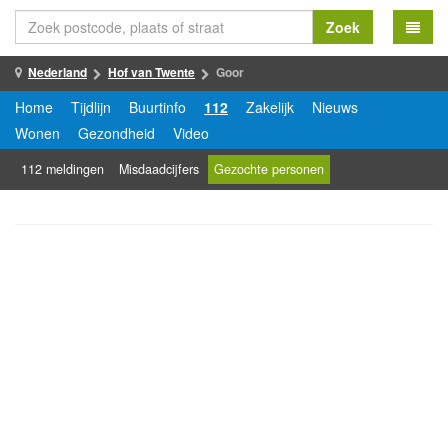
Zoek
Nederland
Hof van Twente
Goor
Home
Tijdlijn
Buurtinfo
112
Zakelijk
Nieuws
Wonen
Gezondheid
Video
112 meldingen
Misdaadcijfers
Gezochte personen