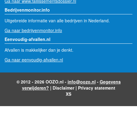
Ga naar www.faillissementsdossier.nl
Bedrijvenmonitor.info
Uitgebreide informatie van alle bedrijven in Nederland.
Ga naar bedrijvenmonitor.info
Eenvoudig-afvallen.nl
Afvallen is makkelijker dan je denkt.
Ga naar eenvoudig-afvallen.nl
© 2012 - 2026 OOZO.nl -
info@oozo.nl
-
Gegevens
verwijderen?
|
Disclaimer
|
Privacy statement
XS