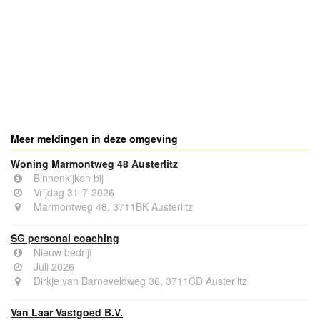
- Advertentie -
powered by
powered by
Meer meldingen in deze omgeving
Woning Marmontweg 48 Austerlitz
Binnenkijken bij
Vrijdag 31-7-2026
Marmontweg 48, 3711BK Austerlitz
SG personal coaching
Nieuw bedrijf
Juli 2026
Dirkje van Barneveldweg 36, 3711CD Austerlitz
Van Laar Vastgoed B.V.