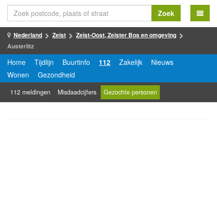
Zoek
Nederland
Zeist
Zeist-Oost, Zeister Bos en omgeving
Austerlitz
Home
Tijdlijn
Buurtinfo
112
Zakelijk
Nieuws
Wonen
Gezondheid
112 meldingen
Misdaadcijfers
Gezochte personen