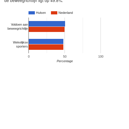
de beweegrichtlijn ligt op 49.8%.
Hulsen
Nederland
Voldoen aan
beweegrichtlijn
Wekelijkse
sporters
0
50
100
Percentage