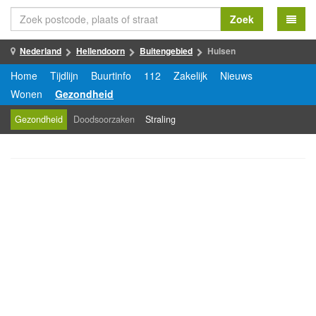
Zoek
Nederland
Hellendoorn
Buitengebied
Hulsen
Home
Tijdlijn
Buurtinfo
112
Zakelijk
Nieuws
Wonen
Gezondheid
Gezondheid
Doodsoorzaken
Straling