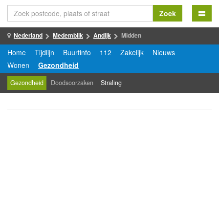
Zoek
Nederland
Medemblik
Andijk
Midden
Home
Tijdlijn
Buurtinfo
112
Zakelijk
Nieuws
Wonen
Gezondheid
Gezondheid
Doodsoorzaken
Straling