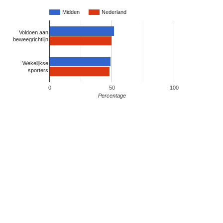
Midden
Nederland
Voldoen aan
beweegrichtlijn
Wekelijkse
sporters
0
50
100
Percentage