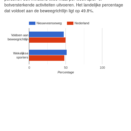
botversterkende activiteiten uitvoeren. Het landelijke percentage
dat voldoet aan de beweegrichtlijn ligt op 49.8%.
Nieuwveenseweg
Nederland
Voldoen aan
beweegrichtlijn
Wekelijkse
sporters
0
50
100
Percentage