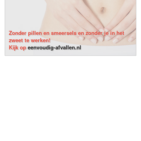
Zonder pillen en smeersels en zonder je in het
zweet te werken!
Kijk op
eenvoudig-afvallen.nl