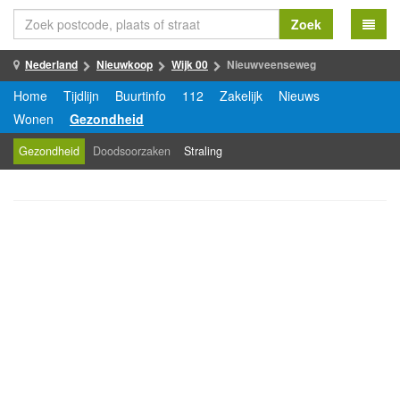
Zoek
Nederland
Nieuwkoop
Wijk 00
Nieuwveenseweg
Home
Tijdlijn
Buurtinfo
112
Zakelijk
Nieuws
Wonen
Gezondheid
Gezondheid
Doodsoorzaken
Straling