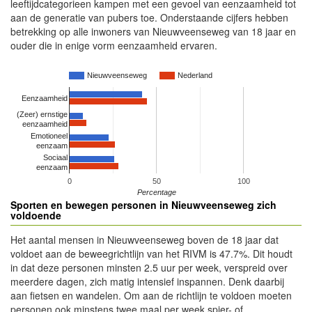
leeftijdcategorieen kampen met een gevoel van eenzaamheid tot
aan de generatie van pubers toe. Onderstaande cijfers hebben
betrekking op alle inwoners van Nieuwveenseweg van 18 jaar en
ouder die in enige vorm eenzaamheid ervaren.
Nieuwveenseweg
Nederland
Eenzaamheid
(Zeer) ernstige
eenzaamheid
Emotioneel
eenzaam
Sociaal
eenzaam
0
50
100
Percentage
Sporten en bewegen personen in Nieuwveenseweg zich
voldoende
Het aantal mensen in Nieuwveenseweg boven de 18 jaar dat
voldoet aan de beweegrichtlijn van het RIVM is 47.7%. Dit houdt
in dat deze personen minsten 2.5 uur per week, verspreid over
meerdere dagen, zich matig intensief inspannen. Denk daarbij
aan fietsen en wandelen. Om aan de richtlijn te voldoen moeten
personen ook minstens twee maal per week spier- of