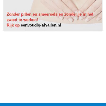
Zonder pillen en smeersels en zonder je in het
zweet te werken!
Kijk op
eenvoudig-afvallen.nl