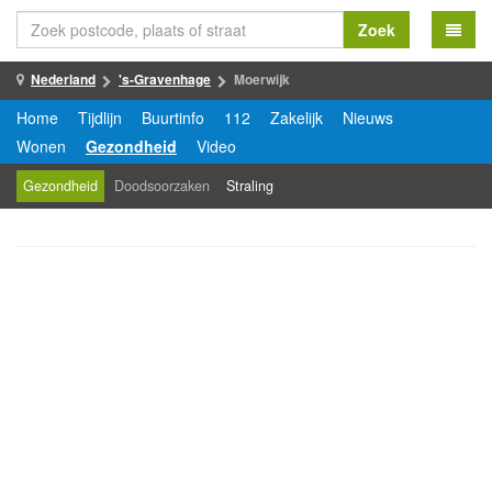
Zoek
Nederland
's-Gravenhage
Moerwijk
Home
Tijdlijn
Buurtinfo
112
Zakelijk
Nieuws
Wonen
Gezondheid
Video
Gezondheid
Doodsoorzaken
Straling