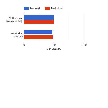
Moerwijk
Nederland
Voldoen aan
beweegrichtlijn
Wekelijkse
sporters
0
50
100
Percentage