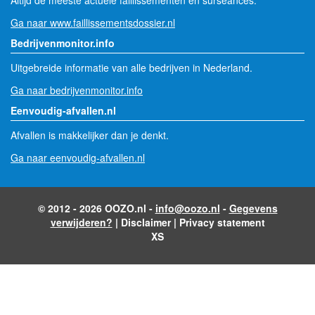
Altijd de meeste actuele faillissementen en surseances.
Ga naar www.faillissementsdossier.nl
Bedrijvenmonitor.info
Uitgebreide informatie van alle bedrijven in Nederland.
Ga naar bedrijvenmonitor.info
Eenvoudig-afvallen.nl
Afvallen is makkelijker dan je denkt.
Ga naar eenvoudig-afvallen.nl
© 2012 - 2026 OOZO.nl -
info@oozo.nl
-
Gegevens
verwijderen?
|
Disclaimer
|
Privacy statement
XS