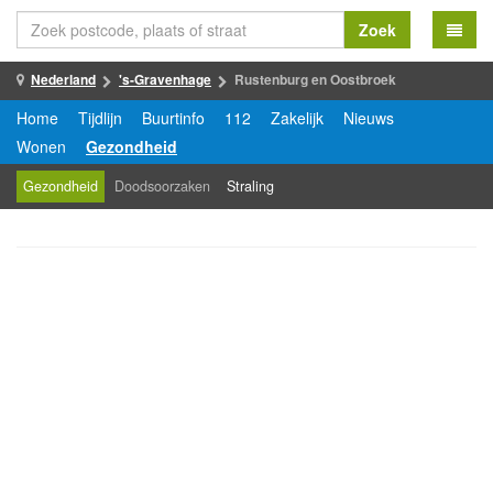
Zoek
Nederland
's-Gravenhage
Rustenburg en Oostbroek
Home
Tijdlijn
Buurtinfo
112
Zakelijk
Nieuws
Wonen
Gezondheid
Gezondheid
Doodsoorzaken
Straling