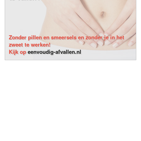
Zonder pillen en smeersels en zonder je in het
zweet te werken!
Kijk op
eenvoudig-afvallen.nl