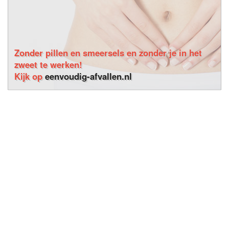
Zonder pillen en smeersels en zonder je in het
zweet te werken!
Kijk op
eenvoudig-afvallen.nl