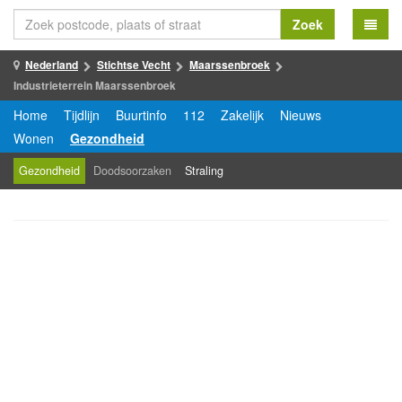
Zoek
Nederland
Stichtse Vecht
Maarssenbroek
Industrieterrein Maarssenbroek
Home
Tijdlijn
Buurtinfo
112
Zakelijk
Nieuws
Wonen
Gezondheid
Gezondheid
Doodsoorzaken
Straling