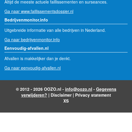
Altijd de meeste actuele faillissementen en surseances.
Ga naar www.faillissementsdossier.nl
Bedrijvenmonitor.info
Uitgebreide informatie van alle bedrijven in Nederland.
Ga naar bedrijvenmonitor.info
Eenvoudig-afvallen.nl
Afvallen is makkelijker dan je denkt.
Ga naar eenvoudig-afvallen.nl
© 2012 - 2026 OOZO.nl -
info@oozo.nl
-
Gegevens
verwijderen?
|
Disclaimer
|
Privacy statement
XS