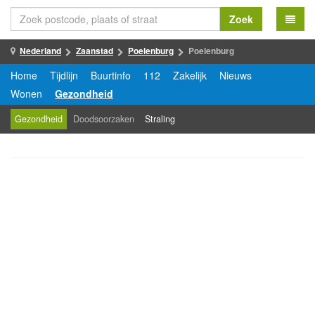
Zoek
Nederland
Zaanstad
Poelenburg
Poelenburg
Home
Tijdlijn
Buurtinfo
112
Zakelijk
Nieuws
Wonen
Gezondheid
Gezondheid
Doodsoorzaken
Straling