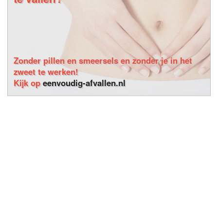
Zonder pillen en smeersels en zonder je in het
zweet te werken!
Kijk op
eenvoudig-afvallen.nl