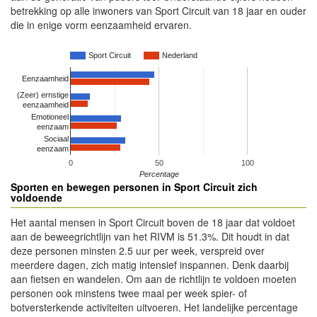
betrekking op alle inwoners van Sport Circuit van 18 jaar en ouder
die in enige vorm eenzaamheid ervaren.
Sport Circuit
Nederland
Eenzaamheid
(Zeer) ernstige
eenzaamheid
Emotioneel
eenzaam
Sociaal
eenzaam
0
50
100
Percentage
Sporten en bewegen personen in Sport Circuit zich
voldoende
Het aantal mensen in Sport Circuit boven de 18 jaar dat voldoet
aan de beweegrichtlijn van het RIVM is 51.3%. Dit houdt in dat
deze personen minsten 2.5 uur per week, verspreid over
meerdere dagen, zich matig intensief inspannen. Denk daarbij
aan fietsen en wandelen. Om aan de richtlijn te voldoen moeten
personen ook minstens twee maal per week spier- of
botversterkende activiteiten uitvoeren. Het landelijke percentage