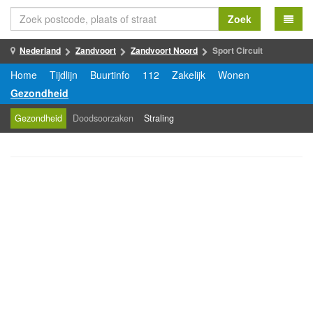
Zoek
Nederland
Zandvoort
Zandvoort Noord
Sport Circuit
Home
Tijdlijn
Buurtinfo
112
Zakelijk
Wonen
Gezondheid
Gezondheid
Doodsoorzaken
Straling