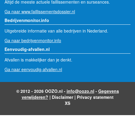
Altijd de meeste actuele faillissementen en surseances.
Ga naar www.faillissementsdossier.nl
Bedrijvenmonitor.info
Uitgebreide informatie van alle bedrijven in Nederland.
Ga naar bedrijvenmonitor.info
Eenvoudig-afvallen.nl
Afvallen is makkelijker dan je denkt.
Ga naar eenvoudig-afvallen.nl
© 2012 - 2026 OOZO.nl -
info@oozo.nl
-
Gegevens
verwijderen?
|
Disclaimer
|
Privacy statement
XS