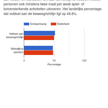
personen ook minstens twee maal per week spier- of
botversterkende activiteiten uitvoeren. Het landelijke percentage
dat voldoet aan de beweegrichtlijn ligt op 49.8%.
Scheperkamp
Nederland
Voldoen aan
beweegrichtlijn
Wekelijkse
sporters
0
50
100
Percentage