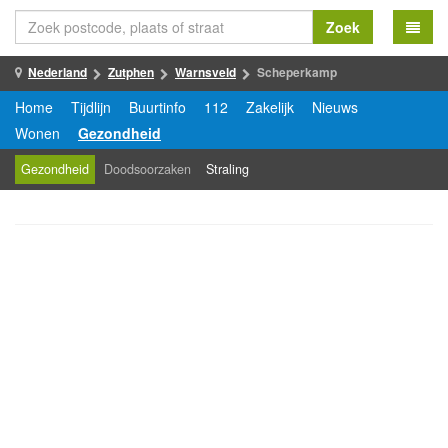
Zoek
Nederland
Zutphen
Warnsveld
Scheperkamp
Home
Tijdlijn
Buurtinfo
112
Zakelijk
Nieuws
Wonen
Gezondheid
Gezondheid
Doodsoorzaken
Straling