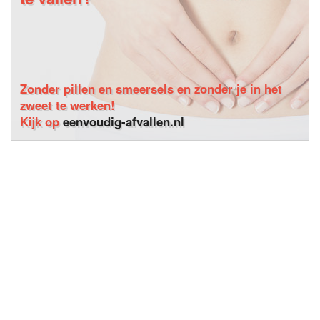
Zonder pillen en smeersels en zonder je in het
zweet te werken!
Kijk op
eenvoudig-afvallen.nl