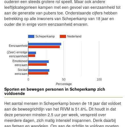
ouderen een steeds grotere rol speelt. Maar ook andere
leeftijdcategorieen kampen met een gevoel van eenzaamheid tot
aan de generatie van pubers toe. Onderstaande cijfers hebben
betrekking op alle inwoners van Scheperkamp van 18 jaar en
ouder die in enige vorm eenzaamheid ervaren.
Scheperkamp
Nederland
Eenzaamheid
(Zeer) ernstige
eenzaamheid
Emotioneel
eenzaam
Sociaal
eenzaam
0
50
100
Percentage
Sporten en bewegen personen in Scheperkamp zich
voldoende
Het aantal mensen in Scheperkamp boven de 18 jaar dat voldoet
aan de beweegrichtlijn van het RIVM is 51.6%. Dit houdt in dat
deze personen minsten 2.5 uur per week, verspreid over
meerdere dagen, zich matig intensief inspannen. Denk daarbij
aan fietsen en wandelen. Om aan de richtlijn te voldoen moeten