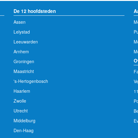
De 12 hoofdsteden
A
Assen
Me
Lelystad
Pu
Leeuwarden
M
Arnhem
Me
O
Groningen
Maastricht
Fa
's-Hertogenbosch
V
Haarlem
1
Zwolle
Po
Utrecht
Be
Middelburg
E
Den-Haag