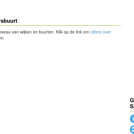
rsbuurt
 niveau van wijken en buurten. Klik op de link om
cijfers over
en.
G
S