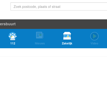
dersbuurt
112
Nieuws
Zakelijk
Video