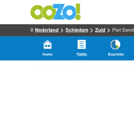
Nederland
Schiedam
Zuid
Piet San
Home
Tijdlijn
Buurtinfo