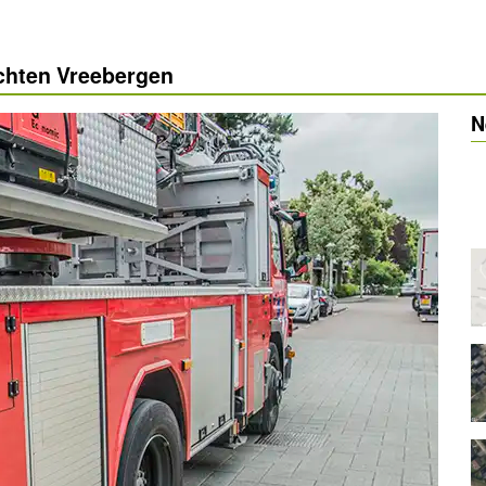
ichten Vreebergen
N