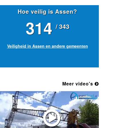
Hoe veilig is Assen?
314
/ 343
Veiligheid in Assen en andere gemeenten
Meer video's