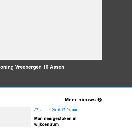
Nieuw bedrijf
Episte
oning Vreebergen 10 Assen
Meer nieuws
27 januari 2018 17:04 uur
Man neergestoken in
wijkcentrum