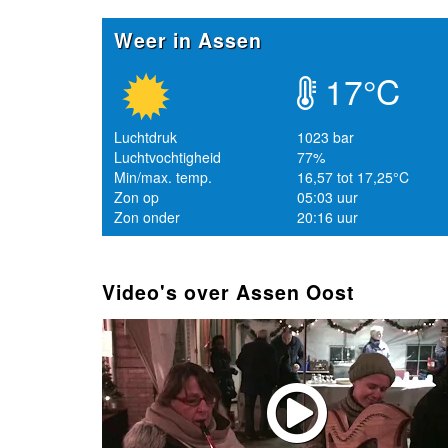
Weer in Assen
17°C
Luchtdruk
1023 bar
Luchtvochtigheid
77%
Min/max. temp.
16,57 tot 17,25°C
Zon op
05:03 uur
Zon onder
20:16 uur
Video's over Assen Oost