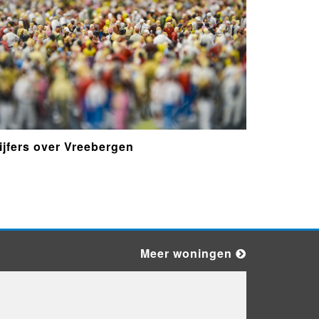
Woning Vreebergen 10 Assen
Woning Vreebergen 50 Assen
ijfers over Vreebergen
Woning Vreebergen 42 Assen
Omgevingsvergunningen
Meer woningen
Omgevingsvergunningen