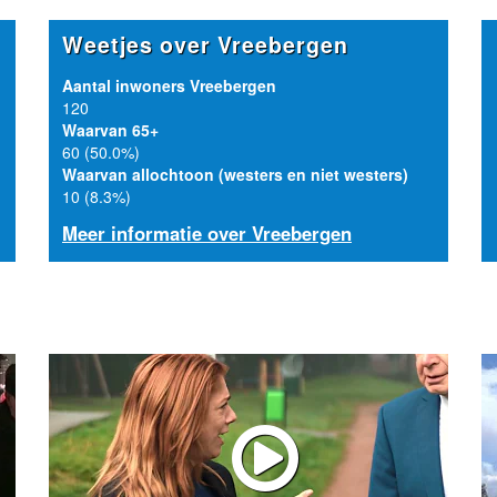
Weetjes over Vreebergen
Aantal inwoners Vreebergen
120
Waarvan 65+
60 (50.0%)
Waarvan allochtoon (westers en niet westers)
10 (8.3%)
Meer informatie over Vreebergen