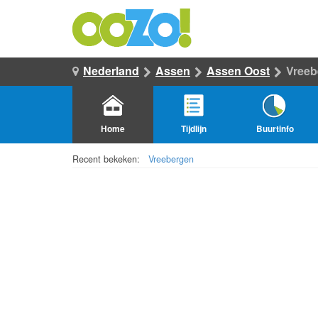
Nederland
Assen
Assen Oost
Vreeb
Home
Tijdlijn
Buurtinfo
Recent bekeken:
Vreebergen