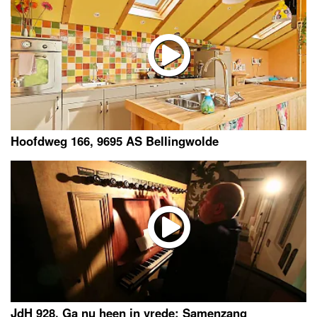
Hoofdweg 166, 9695 AS Bellingwolde
JdH 928, Ga nu heen in vrede: Samenzang