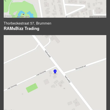
Thorbeckestraat 57, Brummen
RAMsBizz Trading