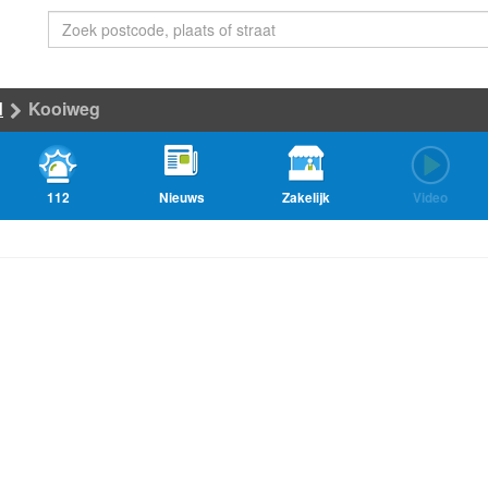
d
Kooiweg
112
Nieuws
Zakelijk
Video