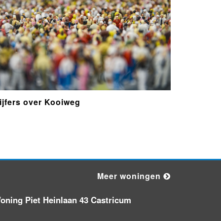
Overlastmelding Brakersweg in
1901XX Castricum
Zondag 2-8-2026 om 11:39
Ambulance met grote spoed naar
de Tulpenveld in Castricum
Zaterdag 1-8-2026 om 18:41
ijfers over Kooiweg
Ambulance met grote spoed naar
de Tulpenveld in Castricum
Zaterdag 1-8-2026 om 10:28
Ambulance met gepaste spoed
naar de Offenbachstraat in
Castricum
Meer woningen
Zaterdag 1-8-2026 om 08:39
oning Piet Heinlaan 43 Castricum
Ambulance met gepaste spoed
naar de Kortenaerplantsoen in
Castricum