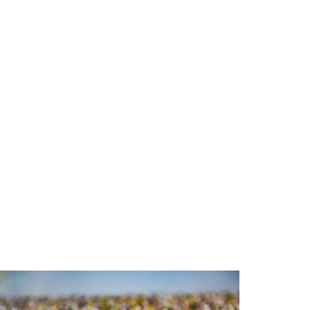
Dinsdag 4-8-2026 om 12:01
Overlastmelding Brakersweg in
1901XX Castricum
Dinsdag 4-8-2026 om 11:19
Overlastmelding Tulpenveld in
1901LB Castricum
Dinsdag 4-8-2026 om 09:38
Overlastmelding M.H. Tromplaan
in Castricum gesloten
Maandag 3-8-2026 om 09:11
Overlastmelding M.H. Tromplaan
in Castricum
Zondag 2-8-2026 om 19:24
Overlastmelding M.H. Tromplaan
in Castricum
Zondag 2-8-2026 om 19:24