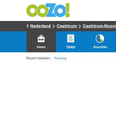
Nederland
Castricum
Castricum-Noor
Home
Tijdlijn
Buurtinfo
Recent bekeken:
Kooiweg