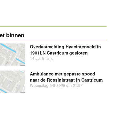
et binnen
Overlastmelding Hyacintenveld in
1901LN Castricum gesloten
14 uur 9 min.
Ambulance met gepaste spoed
naar de Rossinistraat in Castricum
Woensdag 5-8-2026 om 21:57
Overlastmelding M.H. Tromplaan
in Castricum gesloten
Dinsdag 4-8-2026 om 12:11
Overlastmelding Brakersweg in
1901XX Castricum gesloten