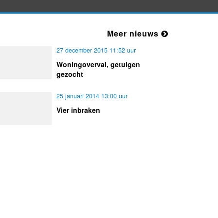
Vrijdag 31-7-2026 om 14:52
Overlastmelding Hyacintenveld in
Meer nieuws
1901LN Castricum gesloten
Vrijdag 31-7-2026 om 09:28
27 december 2015 11:52 uur
Woningoverval, getuigen
gezocht
25 januari 2014 13:00 uur
Vier inbraken