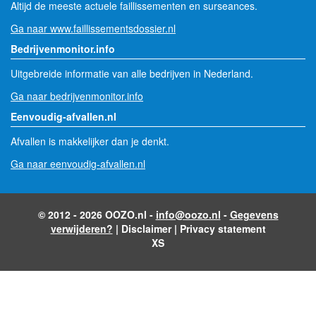
Altijd de meeste actuele faillissementen en surseances.
Ga naar www.faillissementsdossier.nl
Bedrijvenmonitor.info
Uitgebreide informatie van alle bedrijven in Nederland.
Ga naar bedrijvenmonitor.info
Eenvoudig-afvallen.nl
Afvallen is makkelijker dan je denkt.
Ga naar eenvoudig-afvallen.nl
© 2012 - 2026 OOZO.nl -
info@oozo.nl
-
Gegevens
verwijderen?
|
Disclaimer
|
Privacy statement
XS