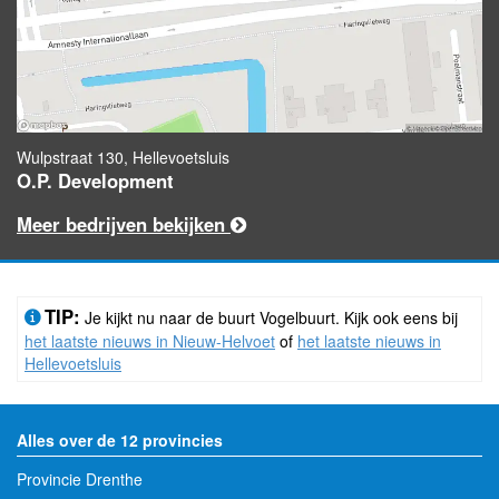
Wulpstraat 130, Hellevoetsluis
O.P. Development
Meer bedrijven bekijken
TIP:
Je kijkt nu naar de buurt Vogelbuurt. Kijk ook eens bij
het laatste nieuws in Nieuw-Helvoet
of
het laatste nieuws in
Hellevoetsluis
Alles over de 12 provincies
Provincie Drenthe