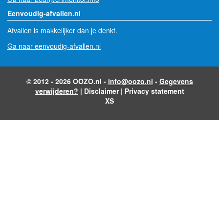
Eenvoudig-afvallen.nl
Afvallen is makkelijker dan je denkt.
Ga naar eenvoudig-afvallen.nl
© 2012 - 2026 OOZO.nl -
info@oozo.nl
-
Gegevens
verwijderen?
|
Disclaimer
|
Privacy statement
XS