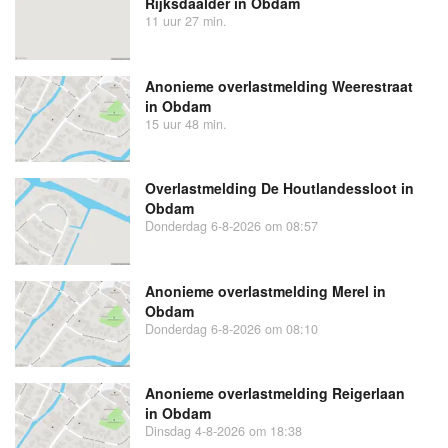
Rijksdaalder in Obdam
11 uur 27 min.
Anonieme overlastmelding Weerestraat
in Obdam
15 uur 48 min.
Overlastmelding De Houtlandessloot in
Obdam
Donderdag 6-8-2026 om 08:57
Anonieme overlastmelding Merel in
Obdam
Donderdag 6-8-2026 om 08:10
Anonieme overlastmelding Reigerlaan
in Obdam
Dinsdag 4-8-2026 om 18:38