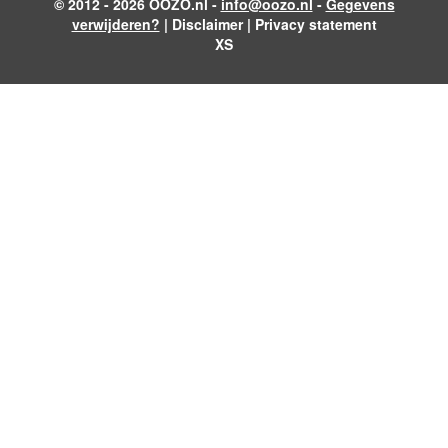
© 2012 - 2026 OOZO.nl -
info@oozo.nl
-
Gegevens
verwijderen?
|
Disclaimer
|
Privacy statement
XS