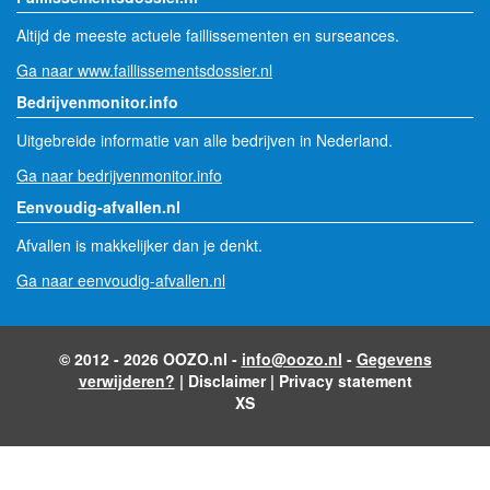
Altijd de meeste actuele faillissementen en surseances.
Ga naar www.faillissementsdossier.nl
Bedrijvenmonitor.info
Uitgebreide informatie van alle bedrijven in Nederland.
Ga naar bedrijvenmonitor.info
Eenvoudig-afvallen.nl
Afvallen is makkelijker dan je denkt.
Ga naar eenvoudig-afvallen.nl
© 2012 - 2026 OOZO.nl -
info@oozo.nl
-
Gegevens
verwijderen?
|
Disclaimer
|
Privacy statement
XS