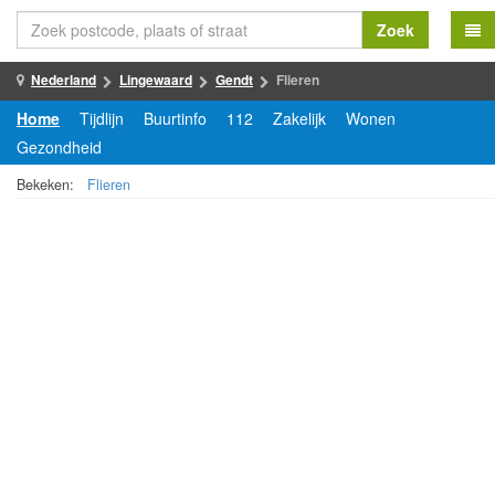
Zoek
Nederland
Lingewaard
Gendt
Flieren
Home
Tijdlijn
Buurtinfo
112
Zakelijk
Wonen
Gezondheid
Bekeken:
Flieren