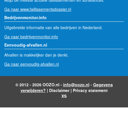
Altijd de meeste actuele faillissementen en surseances.
Ga naar www.faillissementsdossier.nl
Bedrijvenmonitor.info
Uitgebreide informatie van alle bedrijven in Nederland.
Ga naar bedrijvenmonitor.info
Eenvoudig-afvallen.nl
Afvallen is makkelijker dan je denkt.
Ga naar eenvoudig-afvallen.nl
© 2012 - 2026 OOZO.nl -
info@oozo.nl
-
Gegevens
verwijderen?
|
Disclaimer
|
Privacy statement
XS