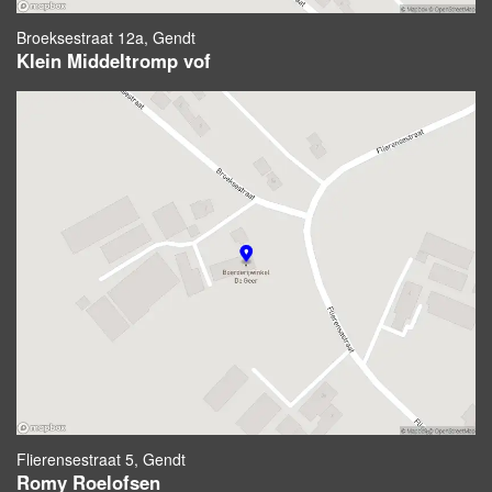
Broeksestraat 12a, Gendt
Klein Middeltromp vof
Flierensestraat 5, Gendt
Romy Roelofsen