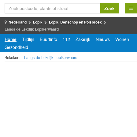
Zoek
Nederland
Lopik
Lopik, Benschop en Polsbroek
Langs de Lekdijk Lopikerwaard
Home
Tijdlijn
Buurtinfo
112
Zakelijk
Nieuws
Wonen
Gezondheid
Bekeken:
Langs de Lekdijk Lopikerwaard