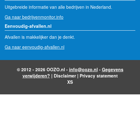
Uitgebreide informatie van alle bedrijven in Nederland.
Ga naar bedrijvenmonitor.info
Eenvoudig-afvallen.nl
Afvallen is makkelijker dan je denkt.
Ga naar eenvoudig-afvallen.nl
© 2012 - 2026 OOZO.nl -
info@oozo.nl
-
Gegevens
verwijderen?
|
Disclaimer
|
Privacy statement
XS