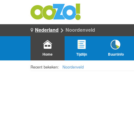
Nederland
Noordenveld
Home
Tijdlijn
Buurtinfo
Recent bekeken:
Noordenveld