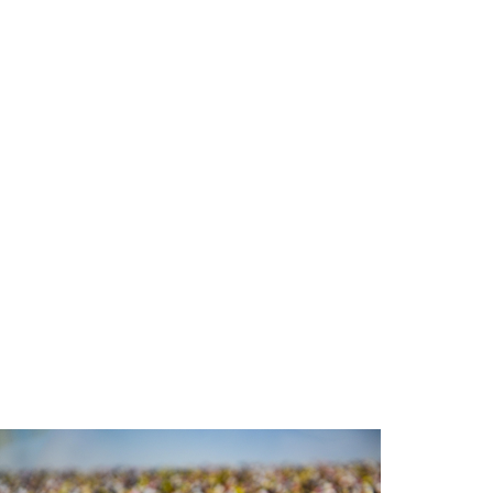
Van Bomenbal naar Klimaatweek:
Noordenveld bruist van groene
ideeën
Westerkwartier: Bestuurder
scootmobiel raakt te water
Aantal fastfoodzaken in Nederland
verdubbeld, Noordenveld telt er
nu 22
Gemeente sleept achtergelaten
stacaravan in Roden weg - Dit is
Roden - De nieuwswebsite van
Roden
Beleef een prehistorisch avontuur
in het dino planetarium in de bieb!