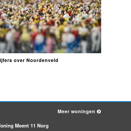
Geen extreme droogte in
Noorderzijlvest
Inwoners kunnen meepraten over
toekomstig woningbouwgebied
Roden Zuid
ijfers over Noordenveld
Scharenhulsedijk in Peize tijdelijk
afgesloten vanwege groot
onderhoud
Afgelopen week 9 meldingen van
de gemeente over onder meer
bouw in Noordenveld
Meer woningen
Into Nature: internationale
kunstroute door De Onlanden
oning Meent 11 Norg