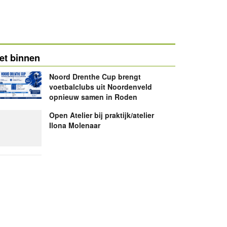
et binnen
Noord Drenthe Cup brengt
voetbalclubs uit Noordenveld
opnieuw samen in Roden
Open Atelier bij praktijk/atelier
Ilona Molenaar
Heren armband gevonden op
brink Oosteind
Woning Bergveenweg 1
Veenhuizen