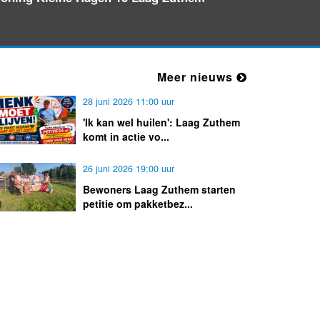
letsel
Maandag 10-11-2025 om 13:16
Nieuw bedrijf
TEBA V.O.F.
Meer nieuws
28 juni 2026 11:00 uur
'Ik kan wel huilen': Laag Zuthem
komt in actie vo...
26 juni 2026 19:00 uur
Bewoners Laag Zuthem starten
petitie om pakketbez...