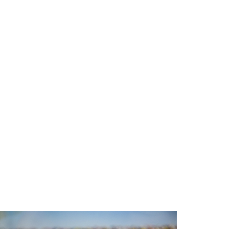
Politie naar de Zwolseweg in Laag
Zuthem vanwege aanrijding met
letsel
Vrijdag 24-4-2026 om 13:17
Politie naar de Zwolseweg in Laag
Zuthem vanwege aanrijding met
letsel
Vrijdag 24-4-2026 om 13:17
Woning Zuthemerweg 28 Laag
Zuthem
Nieuw bedrijf
Stichting
Administratiekantoor Silent Wake
en Skylger Bakfytskiter
Nieuw bedrijf
Silent Wake B.V.