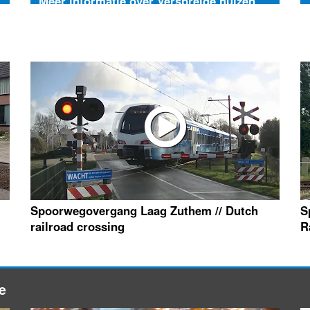
Meer informatie over Verspreide huizen
Laag Zuthem
Spoorwegovergang Laag Zuthem // Dutch
S
railroad crossing
R
e