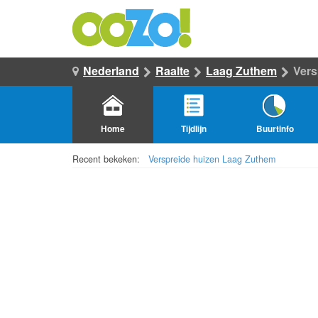
Nederland
Raalte
Laag Zuthem
Vers
Home
Tijdlijn
Buurtinfo
Recent bekeken:
Verspreide huizen Laag Zuthem