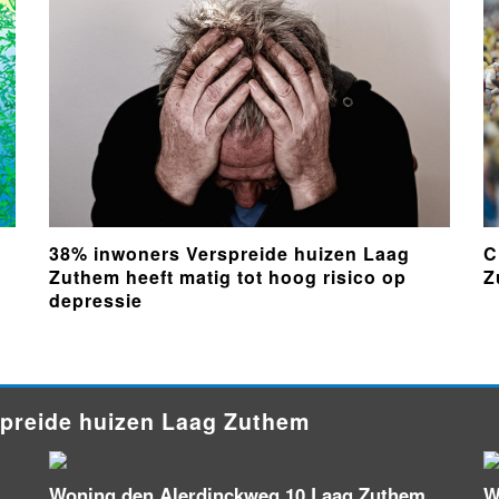
38% inwoners Verspreide huizen Laag
C
Zuthem heeft matig tot hoog risico op
Z
depressie
spreide huizen Laag Zuthem
Woning den Alerdinckweg 10 Laag Zuthem
W