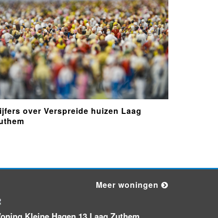
Nieuw bedrijf
Skylger Bakfytskiter
B.V.
Woning den Alerdinckweg 10
Laag Zuthem
ijfers over Verspreide huizen Laag
Nieuw bedrijf
Optitan
uthem
Politie naar de Zwolseweg in Laag
Zuthem vanwege aanrijding met
letsel
Meer woningen
Maandag 10-11-2025 om 13:16
Politie naar de Zwolseweg in Laag
oning Kleine Hagen 13 Laag Zuthem
Zuthem vanwege aanrijding met