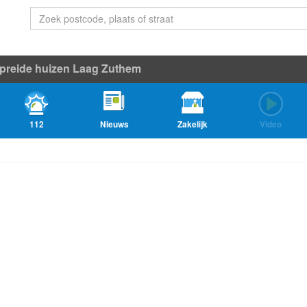
preide huizen Laag Zuthem
112
Nieuws
Zakelijk
Video