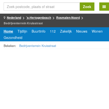
Zoek
Nederland
's-Hertogenbosch
Rosmalen-Noord
Bedrijventerrein Kruisstraat
Home
Tijdlijn
Buurtinfo
112
Zakelijk
Nieuws
Wonen
Gezondheid
Bekeken:
Bedrijventerrein Kruisstraat