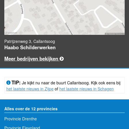
Patrijzenweg 3, Callantsoog
Haabo Schilderwerken
Meer bedrijven bekijken
TIP:
Je kijkt nu naar de buurt Callantsoog. Kijk ook eens bij
het laatste nieuws in Zijpe
of
het laatste nieuws in Schagen
Alles over de 12 provincies
Provincie Drenthe
Provincie Flevoland