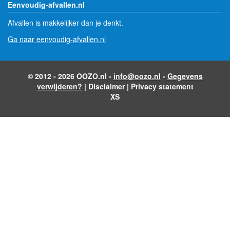
Eenvoudig-afvallen.nl
Afvallen is makkelijker dan je denkt.
Ga naar eenvoudig-afvallen.nl
© 2012 - 2026 OOZO.nl -
info@oozo.nl
-
Gegevens
verwijderen?
|
Disclaimer
|
Privacy statement
XS