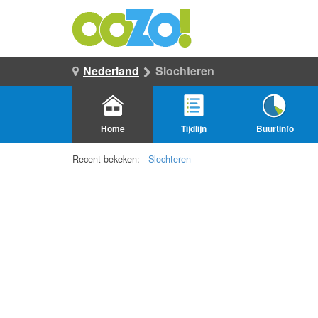
Nederland
Slochteren
Home
Tijdlijn
Buurtinfo
Recent bekeken:
Slochteren