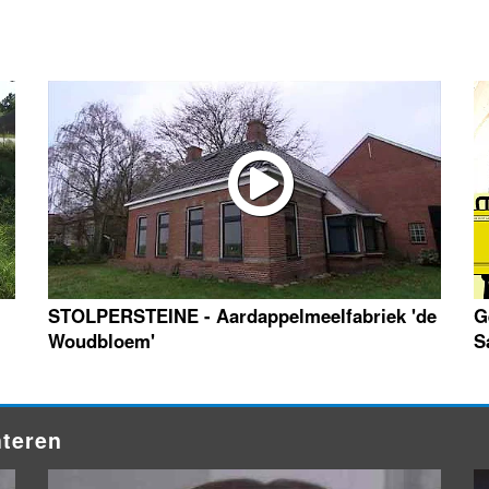
STOLPERSTEINE - Aardappelmeelfabriek 'de
G
Woudbloem'
S
hteren