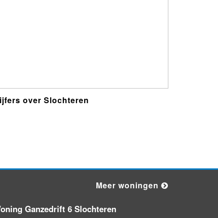
Nieuw bedrijf
ATSA Installatie
Nieuw bedrijf
Oekoek
ijfers over Slochteren
Nieuw bedrijf
DDK BetonBouw
Nieuw bedrijf
Yeramo Holding B.V.
Meer woningen
Nieuw bedrijf
Vereniging van
Eigenaars Aalborgweg 2a tot en
oning Ganzedrift 6 Slochteren
met 2e te Groningen