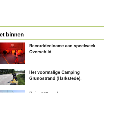
et binnen
Recorddeelname aan speelweek
Overschild
Het voormalige Camping
Grunostrand (Harkstede).
Ruim 180 spelers op
Wijchgelsheimer Open
Brandweer naar de H. Fordlaan in
Kolham
Zondag 2-8-2026 om 22:01