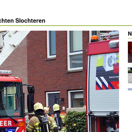
ichten Slochteren
N