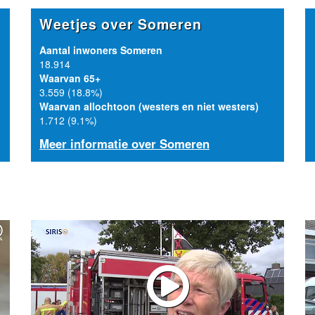
Weetjes over Someren
Aantal inwoners Someren
18.914
Waarvan 65+
3.559 (18.8%)
Waarvan allochtoon (westers en niet westers)
1.712 (9.1%)
Meer informatie over Someren