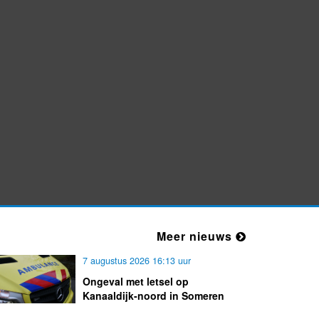
bij NK Tegelwippen
Beslistermijn verlengd voor loods
aan Bergdijk in Someren
Meer nieuws
7 augustus 2026 16:13 uur
Ongeval met letsel op
Kanaaldijk-noord in Someren