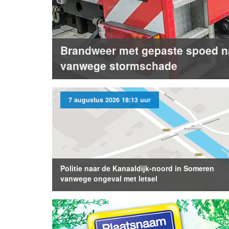
Brandweer met gepaste spoed n
vanwege stormschade
7 augustus 2026 18:13 uur
Politie naar de Kanaaldijk-noord in Someren
vanwege ongeval met letsel