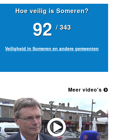
Hoe veilig is Someren?
92
/ 343
Veiligheid in Someren en andere gemeenten
Meer video's