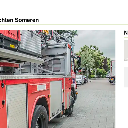
ichten Someren
N