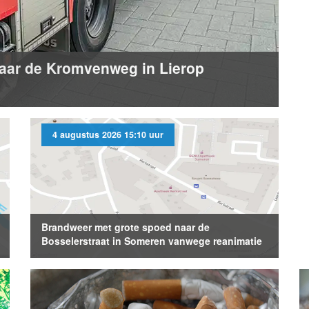
aar de Kromvenweg in Lierop
4 augustus 2026 15:10 uur
Brandweer met grote spoed naar de
Bosselerstraat in Someren vanwege reanimatie