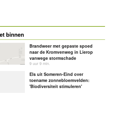
et binnen
Brandweer met gepaste spoed
naar de Kromvenweg in Lierop
vanwege stormschade
9 uur 9 min.
Els uit Someren-Eind over
toename zonnebloemvelden:
'Biodiversiteit stimuleren'
SV Lierop maakt zich in landelijke
KNVB Beker op voor loodzware
tegenstander
Woning Pasakker 84 Someren