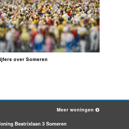
pluimveebedrijf
[VIDEO] Wildopvang Someren
heeft handen vol: 'Vrijwilligers
gaan over hun grenzen heen'
Someren maakt volgordelijst voor
woningbouwprojecten
ijfers over Someren
Repair Café houdt extra middag in
Someren
Flink verschil in aantal
fastfoodzaken Asten en Someren:
'Het gezondste broodje maak je
Meer woningen
zelf
Deurne gaat nog steeds aan de
oning Beatrixlaan 3 Someren
leiding in strijd tussen Peeldorpen