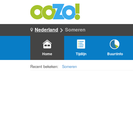
Nederland
Someren
Home
Tijdlijn
Buurtinfo
Recent bekeken:
Someren