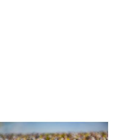
Politie naar de Kanaaldijk-noord in
Someren vanwege ongeval met
letsel
Vrijdag 7-8-2026 om 18:13
SIRIS.nl - [VIDEO] SIRIS kijkt mee
bij EHBO Someren: 'Gebruiken we
vooral voor de privacy'
Loting KNVB Beker:
thuiswedstrijd voor cupfighter
Lierop, flink wat kilometers voor
UNA en Gemert
Ongeval met letsel op Kanaaldijk-
noord in Someren
Jonge LTO-bestuurder Joris van
Lierop vecht voor toekomst