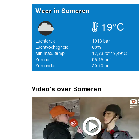
Weer in Someren
19°C
Luchtdruk
1013 bar
Luchtvochtigheid
68%
Min/max. temp.
17,73 tot 19,49°C
Zon op
05:15 uur
Zon onder
20:10 uur
Video's over Someren