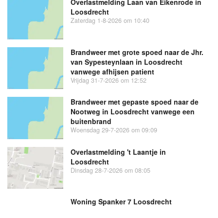
Overlastmelding Laan van Eikenrode in
Loosdrecht
Zaterdag 1-8-2026 om 10:40
Brandweer met grote spoed naar de Jhr.
van Sypesteynlaan in Loosdrecht
vanwege afhijsen patient
Vrijdag 31-7-2026 om 12:52
Brandweer met gepaste spoed naar de
Nootweg in Loosdrecht vanwege een
buitenbrand
Woensdag 29-7-2026 om 09:09
Overlastmelding 't Laantje in
Loosdrecht
Dinsdag 28-7-2026 om 08:05
Woning Spanker 7 Loosdrecht