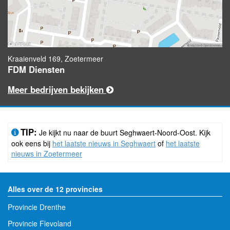
Kraaienveld 169, Zoetermeer
FDM Diensten
Meer bedrijven bekijken
TIP:
Je kijkt nu naar de buurt Seghwaert-Noord-Oost. Kijk
ook eens bij
het laatste nieuws in Seghwaert
of
het laatste
nieuws in Zoetermeer
Alles over de 12 provincies
Provincie Drenthe
Provincie Flevoland