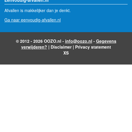
Afvallen is makkelijker dan je denkt.
Ga naar eenvoudig-afvallen.nl
© 2012 - 2026 OOZO.nl -
info@oozo.nl
-
Gegevens
verwijderen?
|
Disclaimer
|
Privacy statement
XS