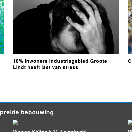
18% inwoners Industriegebied Groote
C
Lindt heeft last van stress
spreide bebouwing
Woning Kijfhoek 11 Zwijndrecht
W