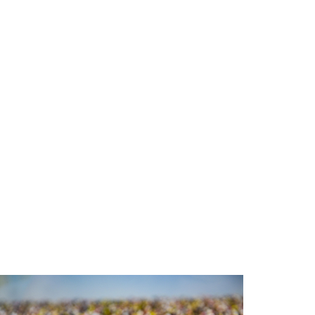
Zwijndrecht gesloten
Vrijdag 31-7-2026 om 13:09
Overlastmelding Lindtsedijk in
Zwijndrecht
Vrijdag 31-7-2026 om 10:13
Overlastmelding Noordweg in
Zwijndrecht
Donderdag 30-7-2026 om 11:23
Overlastmelding Noordweg in
Zwijndrecht
Donderdag 30-7-2026 om 11:23
Overlastmelding Lindtsedijk in
Zwijndrecht gesloten
Donderdag 30-7-2026 om 10:10
Overlastmelding Lindtsedijk in