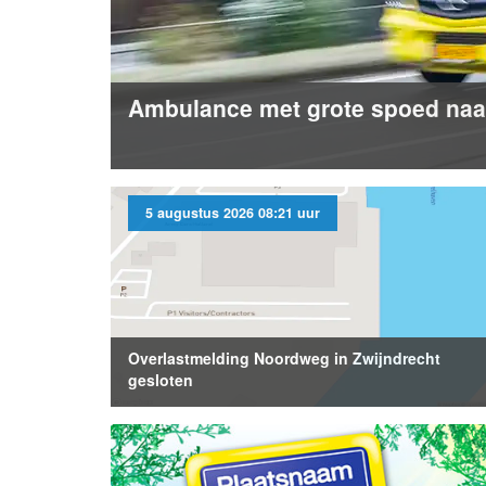
Ambulance met grote spoed naar 
5 augustus 2026 08:21 uur
Overlastmelding Noordweg in Zwijndrecht
gesloten