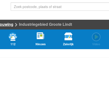
bouwing
Industriegebied Groote Lindt
112
Nieuws
Zakelijk
Video