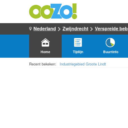
Nederland
Zwijndrecht
Verspreide be
Home
Tijdlijn
Buurtinfo
Recent bekeken:
Industriegebied Groote Lindt