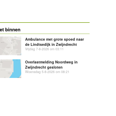
et binnen
Ambulance met grote spoed naar
de Lindtsedijk in Zwijndrecht
Vrijdag 7-8-2026 om 03:11
Overlastmelding Noordweg in
Zwijndrecht gesloten
Woensdag 5-8-2026 om 08:21
Faillissement Aquaswets Vmr B.V.
Faillissement Aquaswets Veren
B.V.
Overlastmelding Lindtsedijk in