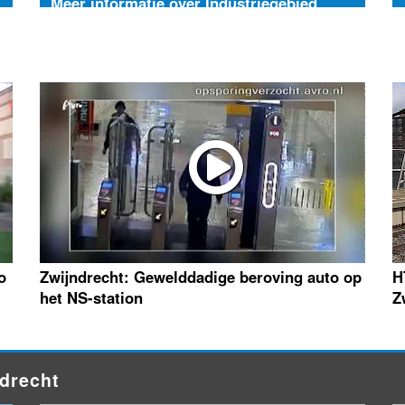
Meer informatie over Industriegebied
Groote Lindt
o
Zwijndrecht: Gewelddadige beroving auto op
H
het NS-station
Z
ndrecht