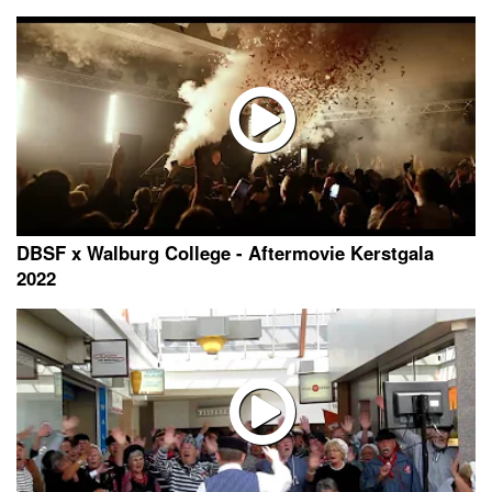
DBSF x Walburg College - Aftermovie Kerstgala
2022