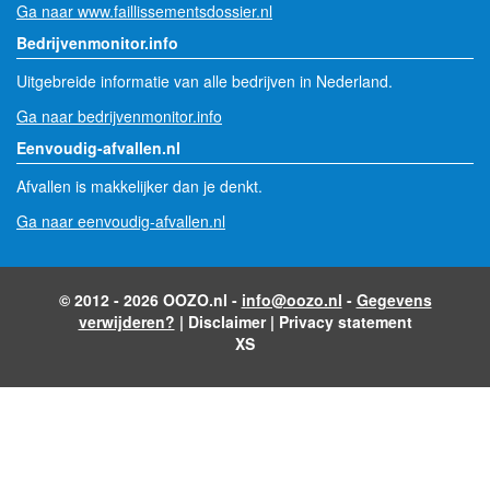
Ga naar www.faillissementsdossier.nl
Bedrijvenmonitor.info
Uitgebreide informatie van alle bedrijven in Nederland.
Ga naar bedrijvenmonitor.info
Eenvoudig-afvallen.nl
Afvallen is makkelijker dan je denkt.
Ga naar eenvoudig-afvallen.nl
© 2012 - 2026 OOZO.nl -
info@oozo.nl
-
Gegevens
verwijderen?
|
Disclaimer
|
Privacy statement
XS