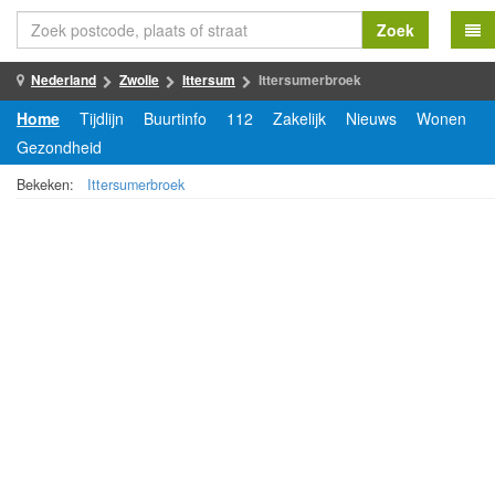
Zoek
Nederland
Zwolle
Ittersum
Ittersumerbroek
Home
Tijdlijn
Buurtinfo
112
Zakelijk
Nieuws
Wonen
Gezondheid
Bekeken:
Ittersumerbroek