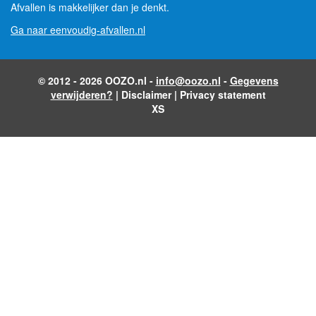
Afvallen is makkelijker dan je denkt.
Ga naar eenvoudig-afvallen.nl
© 2012 - 2026 OOZO.nl -
info@oozo.nl
-
Gegevens
verwijderen?
|
Disclaimer
|
Privacy statement
XS