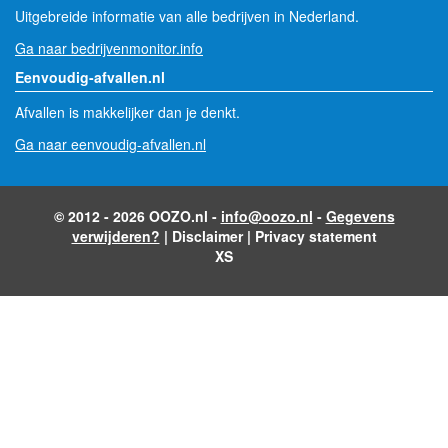
Uitgebreide informatie van alle bedrijven in Nederland.
Ga naar bedrijvenmonitor.info
Eenvoudig-afvallen.nl
Afvallen is makkelijker dan je denkt.
Ga naar eenvoudig-afvallen.nl
© 2012 - 2026 OOZO.nl -
info@oozo.nl
-
Gegevens
verwijderen?
|
Disclaimer
|
Privacy statement
XS