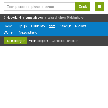
Zoek
Nederland
Amstelveen
Waardhuizen, Middenhoven
Home
Tijdlijn
Buurtinfo
112
Zakelijk
Nieuws
Wonen
Gezondheid
112 meldingen
Misdaadcijfers
Gezochte personen