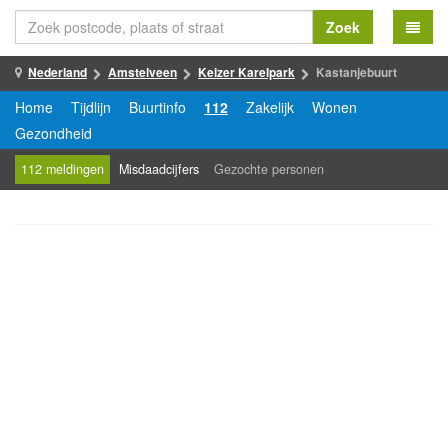
Zoek
Nederland
Amstelveen
Keizer Karelpark
Kastanjebuurt
Home
Tijdlijn
Buurtinfo
112
Zakelijk
Wonen
Gezondheid
112 meldingen
Misdaadcijfers
Gezochte personen