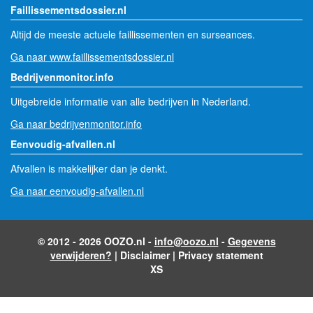
Faillissementsdossier.nl
Altijd de meeste actuele faillissementen en surseances.
Ga naar www.faillissementsdossier.nl
Bedrijvenmonitor.info
Uitgebreide informatie van alle bedrijven in Nederland.
Ga naar bedrijvenmonitor.info
Eenvoudig-afvallen.nl
Afvallen is makkelijker dan je denkt.
Ga naar eenvoudig-afvallen.nl
© 2012 - 2026 OOZO.nl -
info@oozo.nl
-
Gegevens
verwijderen?
|
Disclaimer
|
Privacy statement
XS