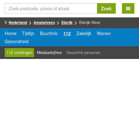
Zoek
Nederland
Amstelveen
Elsrijk
Elsrijk West
Home
Tijdlijn
Buurtinfo
112
Zakelijk
Wonen
Gezondheid
112 meldingen
Misdaadcijfers
Gezochte personen