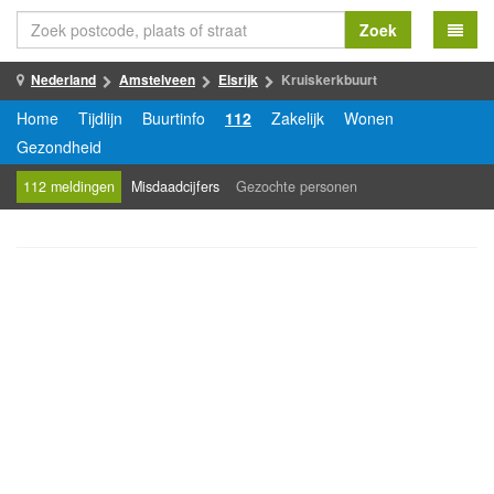
Zoek
Nederland
Amstelveen
Elsrijk
Kruiskerkbuurt
Home
Tijdlijn
Buurtinfo
112
Zakelijk
Wonen
Gezondheid
112 meldingen
Misdaadcijfers
Gezochte personen