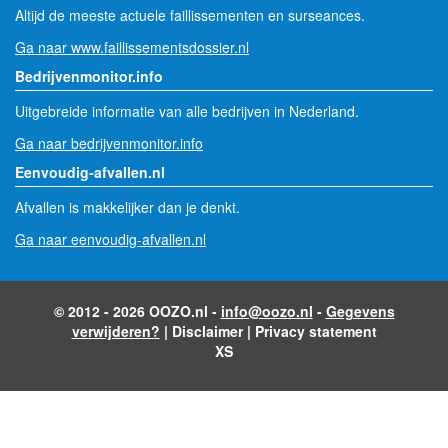
Altijd de meeste actuele faillissementen en surseances.
Ga naar www.faillissementsdossier.nl
Bedrijvenmonitor.info
Uitgebreide informatie van alle bedrijven in Nederland.
Ga naar bedrijvenmonitor.info
Eenvoudig-afvallen.nl
Afvallen is makkelijker dan je denkt.
Ga naar eenvoudig-afvallen.nl
© 2012 - 2026 OOZO.nl -
info@oozo.nl
-
Gegevens
verwijderen?
|
Disclaimer
|
Privacy statement
XS