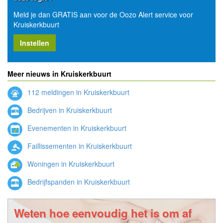
Meld je dan GRATIS aan voor de Oozo Alert service voor
Kruiskerkbuurt
Instellen
Meer nieuws in Kruiskerkbuurt
112 meldingen in Kruiskerkbuurt
Bedrijven in Kruiskerkbuurt
Evenementen in Kruiskerkbuurt
Faillissementen in Kruiskerkbuurt
Woningen in Kruiskerkbuurt
Bedrijfspanden in Kruiskerkbuurt
Weten hoe eenvoudig het is om af