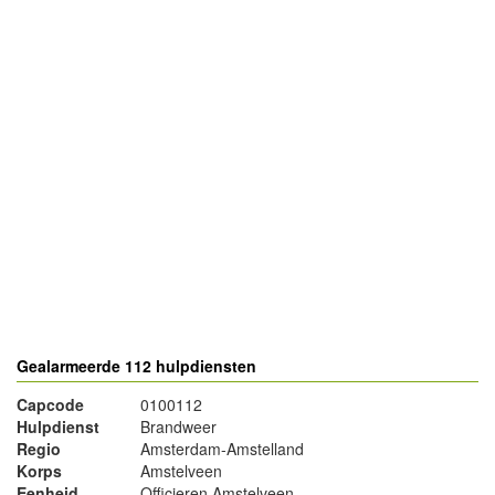
- Advertentie -
powered by
powered by
Gealarmeerde 112 hulpdiensten
Capcode
0100112
Hulpdienst
Brandweer
Regio
Amsterdam-Amstelland
Korps
Amstelveen
Eenheid
Officieren Amstelveen