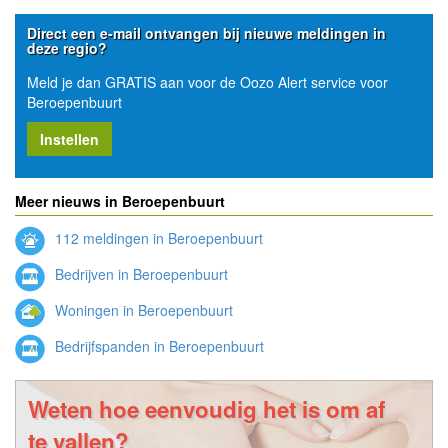
Direct een e-mail ontvangen bij nieuwe meldingen in
deze regio?
Meld je dan GRATIS aan voor de Oozo Alert service voor
Beroepenbuurt
Instellen
Meer nieuws in Beroepenbuurt
112 meldingen in Beroepenbuurt
Bedrijven in Beroepenbuurt
Woningen in Beroepenbuurt
Bedrijfspanden in Beroepenbuurt
Weten hoe eenvoudig het is om af
te vallen?