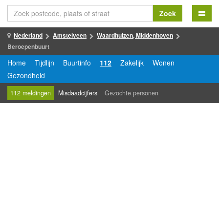
Zoek
Nederland
Amstelveen
Waardhuizen, Middenhoven
Beroepenbuurt
Home
Tijdlijn
Buurtinfo
112
Zakelijk
Wonen
Gezondheid
112 meldingen
Misdaadcijfers
Gezochte personen