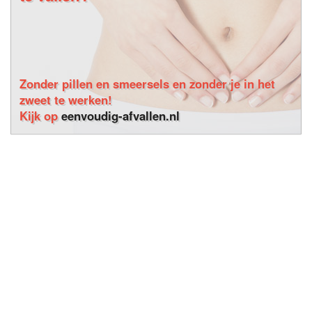
Zonder pillen en smeersels en zonder je in het
zweet te werken!
Kijk op
eenvoudig-afvallen.nl