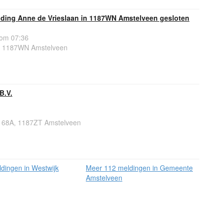
ding Anne de Vrieslaan in 1187WN Amstelveen gesloten
 om 07:36
, 1187WN Amstelveen
B.V.
68A, 1187ZT Amstelveen
dingen in Westwijk
Meer 112 meldingen in Gemeente
Amstelveen