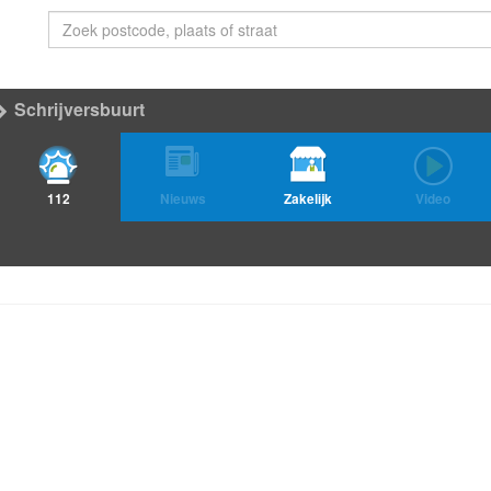
Schrijversbuurt
112
Nieuws
Zakelijk
Video