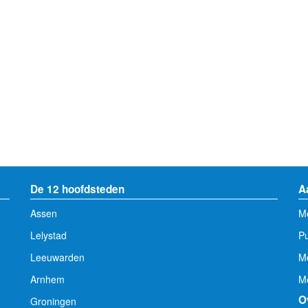
De 12 hoofdsteden
A
Assen
Me
Lelystad
Pu
Leeuwarden
M
Arnhem
Me
O
Groningen