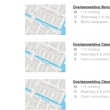
Overlastmelding Bert
112 melding
Woensdag 5-8-202
Bertus Aafjeslaan
Overlastmelding Clar
112 melding
Maandag 3-8-2026
Clare Lennartlaan
Overlastmelding Clar
112 melding
Maandag 3-8-2026
Clare Lennartlaan