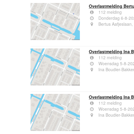
Overlastmelding Bert
112 melding
Donderdag 6-8-20
Bertus Aafjeslaan
Overlastmelding Ina 
112 melding
Woensdag 5-8-202
Ina Boudier-Bakke
Overlastmelding Ina 
112 melding
Woensdag 5-8-202
Ina Boudier-Bakke