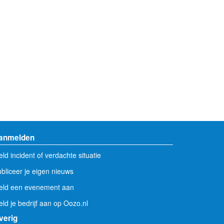
anmelden
ld incident of verdachte situatie
bliceer je eigen nieuws
eld een evenement aan
ld je bedrijf aan op Oozo.nl
verig