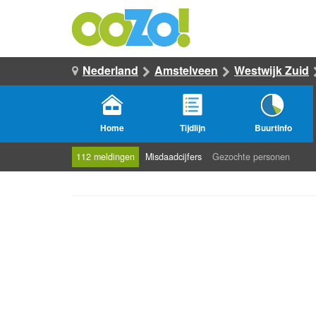
Nederland
Amstelveen
Westwijk Zuid
Home
Tijdlijn
Buurtinfo
112 meldingen
Misdaadcijfers
Gezochte personen