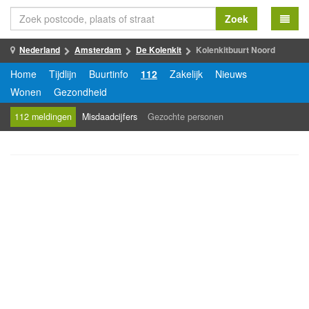
Zoek
Nederland
Amsterdam
De Kolenkit
Kolenkitbuurt Noord
Home
Tijdlijn
Buurtinfo
112
Zakelijk
Nieuws
Wonen
Gezondheid
112 meldingen
Misdaadcijfers
Gezochte personen