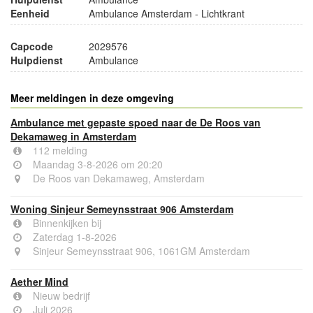
Eenheid
Ambulance Amsterdam - Lichtkrant
Capcode
2029576
Hulpdienst
Ambulance
Meer meldingen in deze omgeving
Ambulance met gepaste spoed naar de De Roos van
Dekamaweg in Amsterdam
112 melding
Maandag 3-8-2026 om 20:20
De Roos van Dekamaweg, Amsterdam
Woning Sinjeur Semeynsstraat 906 Amsterdam
Binnenkijken bij
Zaterdag 1-8-2026
Sinjeur Semeynsstraat 906, 1061GM Amsterdam
Aether Mind
Nieuw bedrijf
Juli 2026