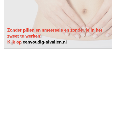
Zonder pillen en smeersels en zonder je in het
zweet te werken!
Kijk op
eenvoudig-afvallen.nl