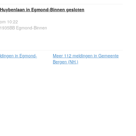
 Huybenlaan in Egmond-Binnen gesloten
 om 10:22
 1935BB Egmond-Binnen
ldingen in Egmond-
Meer 112 meldingen in Gemeente
Bergen (NH.)