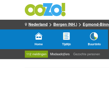
Nederland
Bergen (NH.)
Egmond-Binn
Home
Tijdlijn
Buurtinfo
112 meldingen
Misdaadcijfers
Gezochte personen