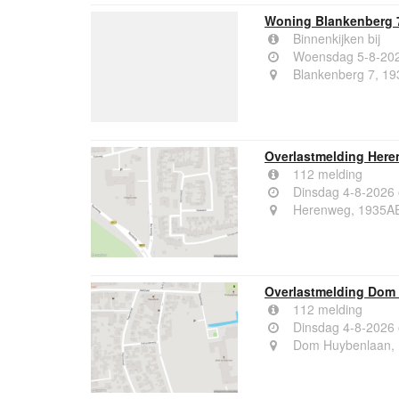
Woning Blankenberg
Binnenkijken bij
Woensdag 5-8-20
Blankenberg 7, 1
Overlastmelding Her
112 melding
Dinsdag 4-8-2026
Herenweg, 1935A
Overlastmelding Dom
112 melding
Dinsdag 4-8-2026
Dom Huybenlaan,