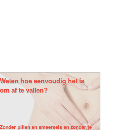
Weten hoe eenvoudig het is
om af te vallen?
Zonder pillen en smeersels en zonder je