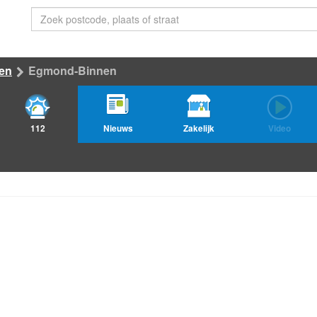
en
Egmond-Binnen
112
Nieuws
Zakelijk
Video