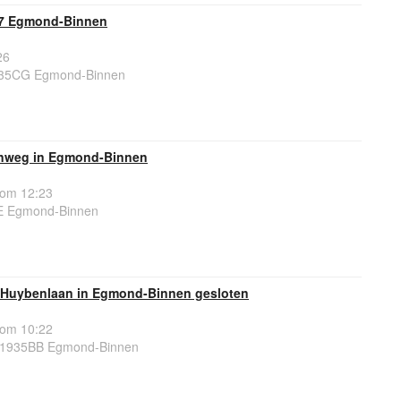
 7 Egmond-Binnen
26
935CG Egmond-Binnen
enweg in Egmond-Binnen
 om 12:23
E Egmond-Binnen
 Huybenlaan in Egmond-Binnen gesloten
 om 10:22
 1935BB Egmond-Binnen