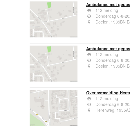
Ambulance met gepas
112 melding
Donderdag 6-8-20
Doelen, 1935BN E
Ambulance met gepas
112 melding
Donderdag 6-8-20
Doelen, 1935BN E
Overlastmelding Her
112 melding
Donderdag 6-8-20
Herenweg, 1935A