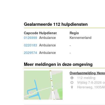
- Advertentie -
Gealarmeerde 112 hulpdiensten
Capcode
Hulpdienst
Regio
0126999
Ambulance
Kennemerland
0220183
Ambulance
-
2029574
Ambulance
-
Meer meldingen in deze omgeving
Overlastmelding Her
112 melding
Vrijdag 7-8-2026 
Herenweg, 1935A