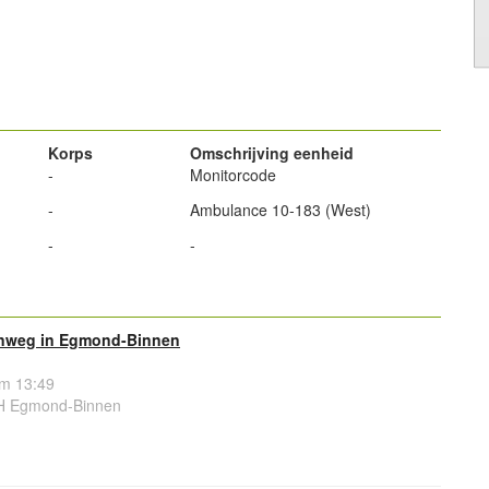
powered by
powered by
Korps
Omschrijving eenheid
-
Monitorcode
-
Ambulance 10-183 (West)
-
-
enweg in Egmond-Binnen
om 13:49
H Egmond-Binnen