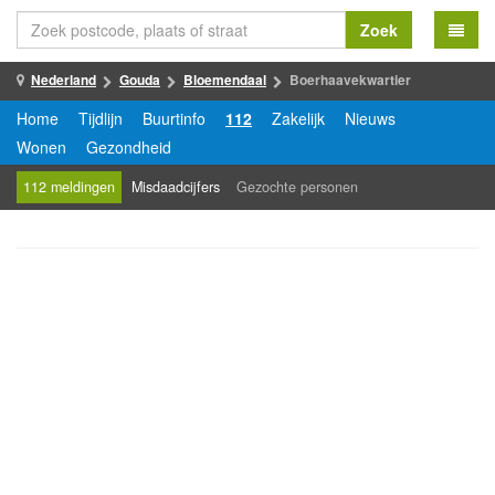
Zoek
Nederland
Gouda
Bloemendaal
Boerhaavekwartier
Home
Tijdlijn
Buurtinfo
112
Zakelijk
Nieuws
Wonen
Gezondheid
112 meldingen
Misdaadcijfers
Gezochte personen